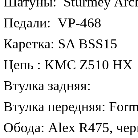
Шатуны: Sturmey Arc
Педали: VP-468
Каретка: SA BSS15
Цепь : KMC Z510 HX
Втулка задняя: For
Втулка передняя: For
Обода: Alex R475, че